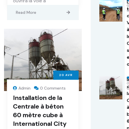
ouvrira la voie à
Read More
20
AVR
I
Admin
0 Comments
l
Installation de la
Centrale à béton
60 mètre cube à
International City