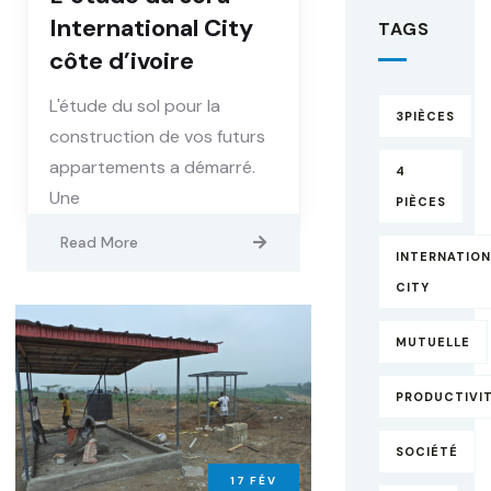
International City
TAGS
côte d’ivoire
L'étude du sol pour la
3PIÈCES
construction de vos futurs
appartements a démarré.
4
Une
PIÈCES
Read More
INTERNATIO
CITY
MUTUELLE
PRODUCTIVI
SOCIÉTÉ
17
FÉV