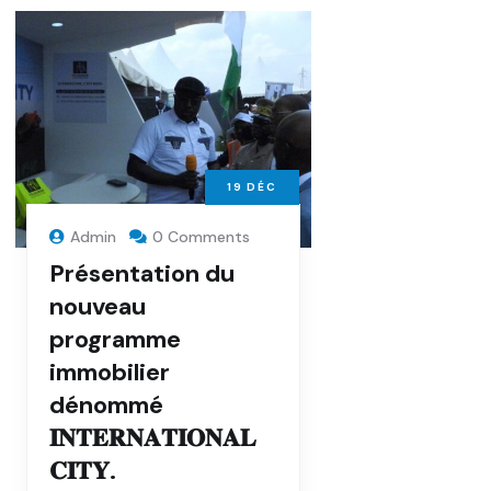
19
DÉC
Admin
0 Comments
Présentation du
nouveau
programme
immobilier
dénommé
𝐈𝐍𝐓𝐄𝐑𝐍𝐀𝐓𝐈𝐎𝐍𝐀𝐋
𝐂𝐈𝐓𝐘.