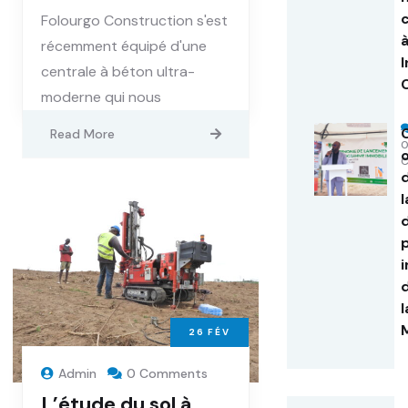
Folourgo Construction s'est
récemment équipé d'une
centrale à béton ultra-
moderne qui nous
Read More
o
l
26
FÉV
Admin
0 Comments
L’étude du sol à