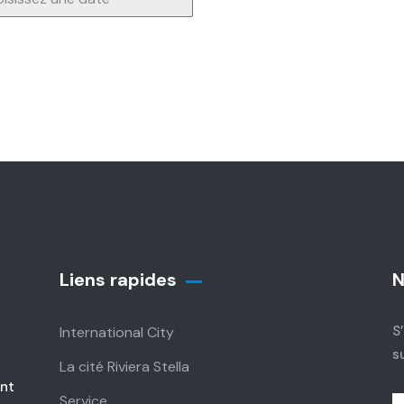
Liens rapides
N
S
International City
s
La cité Riviera Stella
ent
Service